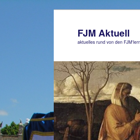
Zum
primären
Inhalt
FJM Aktuell
springen
aktuelles rund von den FJM'ler