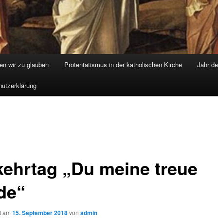
nen wir zu glauben
Protentatismus in der katholischen Kirche
Jahr d
utzerklärung
kehrtag „Du meine treue
de“
ht am
15. September 2018
von
admin