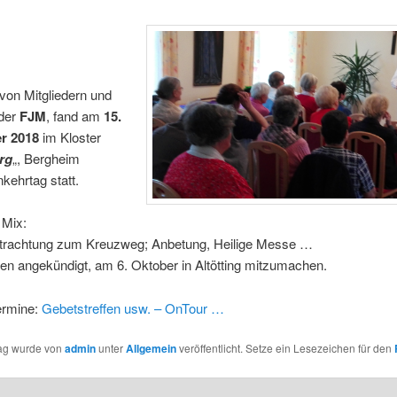
 von Mitgliedern und
der
FJM
, fand am
15.
r 2018
im Kloster
rg
„, Bergheim
nkehrtag statt.
 Mix:
etrachtung zum Kreuzweg; Anbetung, Heilige Messe …
en angekündigt, am 6. Oktober in Altötting mitzumachen.
ermine:
Gebetstreffen usw. – OnTour …
rag wurde von
admin
unter
Allgemein
veröffentlicht. Setze ein Lesezeichen für den