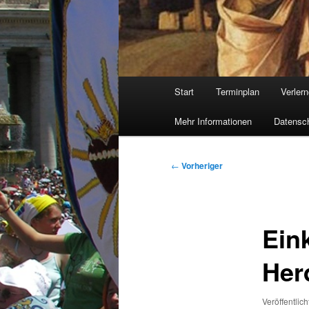
Hauptmenü
Start
Terminplan
Verler
Mehr Informationen
Datensch
Beitragsnavigation
←
Vorheriger
Ein
Her
Veröffentlic