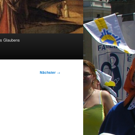
es Glaubens
Nächster
→