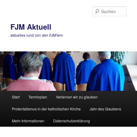
Zum
primären
Such
Inhalt
springen
FJM Aktuell
aktuelles rund von den FJM'lern
Hauptmenü
Start
Terminplan
Verlernen wir zu glauben
Protentatismus in der katholischen Kirche
Jahr des Glaubens
Mehr Informationen
Datenschutzerklärung