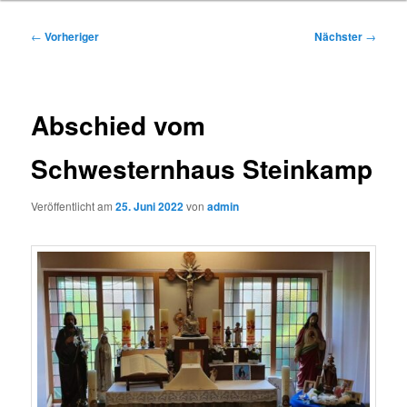
Beitragsnavigation
←
Vorheriger
Nächster
→
Abschied vom
Schwesternhaus Steinkamp
Veröffentlicht am
25. Juni 2022
von
admin