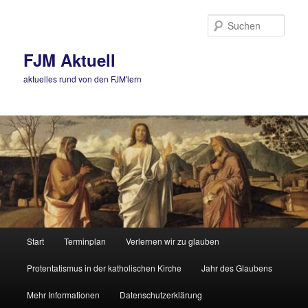
Zum
primären
Such
Inhalt
springen
FJM Aktuell
aktuelles rund von den FJM'lern
Hauptmenü
Start
Terminplan
Verlernen wir zu glauben
Protentatismus in der katholischen Kirche
Jahr des Glaubens
Mehr Informationen
Datenschutzerklärung