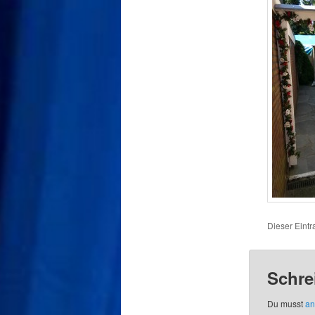
Dieser Eint
Schre
Du musst
an