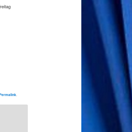
reitag
Permalink
.