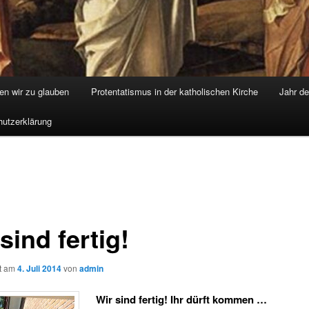
nen wir zu glauben
Protentatismus in der katholischen Kirche
Jahr d
utzerklärung
sind fertig!
ht am
4. Juli 2014
von
admin
Wir sind fertig! Ihr dürft kommen …