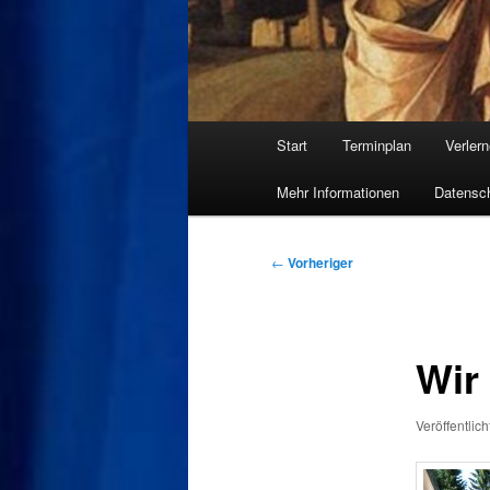
Hauptmenü
Start
Terminplan
Verler
Mehr Informationen
Datensch
Beitragsnavigation
←
Vorheriger
Wir 
Veröffentlic