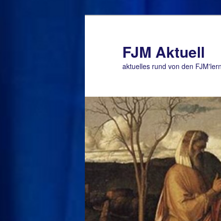
Zum
primären
Inhalt
FJM Aktuell
springen
aktuelles rund von den FJM'ler