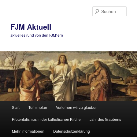
Zum
primären
Such
Inhalt
springen
FJM Aktuell
aktuelles rund von den FJM'lern
Hauptmenü
Start
Terminplan
Verlernen wir zu glauben
Protentatismus in der katholischen Kirche
Jahr des Glaubens
Mehr Informationen
Datenschutzerklärung