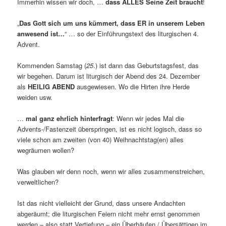
Immerhin wissen wir doch, …
dass ALLES Seine Zeit braucht
!
„
Das Gott sich um uns kümmert, dass ER in unserem Leben
anwesend ist…
“ … so der Einführungstext des liturgischen 4.
Advent.
Kommenden Samstag (
25
.) ist dann das Geburtstagsfest, das
wir begehen. Darum ist liturgisch der Abend des 24. Dezember
als
HEILIG ABEND
ausgewiesen. Wo die Hirten ihre Herde
weiden usw.
…
mal ganz ehrlich hinterfragt
: Wenn wir jedes Mal die
Advents-/Fastenzeit überspringen, ist es nicht logisch, dass so
viele schon am zweiten (von 40) Weihnachtstag(en) alles
wegräumen wollen?
Was glauben wir denn noch, wenn wir alles zusammenstreichen,
verweltlichen?
Ist das nicht vielleicht der Grund, dass unsere Andachten
abgeräumt; die liturgischen Feiern nicht mehr ernst genommen
werden – also statt Vertiefung – ein Überhäufen / Übersättigen im