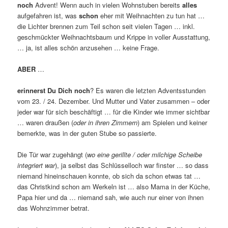
noch
Advent! Wenn auch in vielen Wohnstuben bereits
alles
aufgefahren ist, was
schon
eher mit Weihnachten zu tun hat …
die Lichter brennen zum Teil schon seit vielen Tagen … inkl.
geschmückter Weihnachtsbaum und Krippe in voller Ausstattung,
… ja, ist alles schön anzusehen … keine Frage.
ABER
…
erinnerst Du Dich noch
? Es waren die letzten Adventsstunden
vom 23. / 24. Dezember. Und Mutter und Vater zusammen – oder
jeder war für sich beschäftigt … für die Kinder wie immer sichtbar
… waren draußen (
oder in ihren Zimmern
) am Spielen und keiner
bemerkte, was in der guten Stube so passierte.
Die Tür war zugehängt (
wo eine gerillte / oder milchige Scheibe
integriert war
), ja selbst das Schlüsselloch war finster … so dass
niemand hineinschauen konnte, ob sich da schon etwas tat …
das Christkind schon am Werkeln ist … also Mama in der Küche,
Papa hier und da … niemand sah, wie auch nur einer von ihnen
das Wohnzimmer betrat.