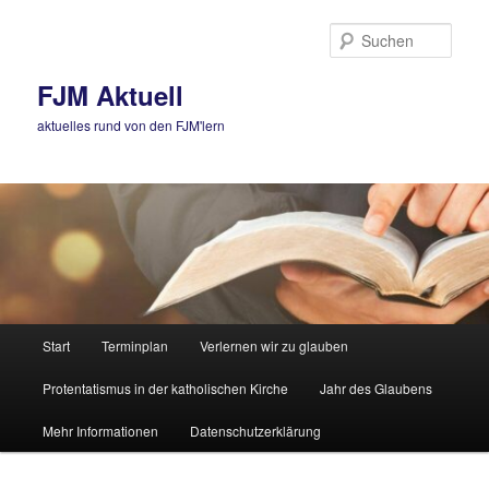
Zum
primären
Such
Inhalt
springen
FJM Aktuell
aktuelles rund von den FJM'lern
Hauptmenü
Start
Terminplan
Verlernen wir zu glauben
Protentatismus in der katholischen Kirche
Jahr des Glaubens
Mehr Informationen
Datenschutzerklärung