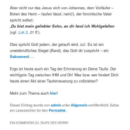
Aber nicht nur das Jesus sich von Johannes, dem Vorläufer –
Boten des Herrn – taufen lässt; nein(!), der himmlische Vater
spricht selbst:
„
Du bist mein geliebter Sohn, an dir fand ich Wohlgefallen
(
vgl.
Luk.3
, 21 ff.
).
Dies spricht Gott jedem, der getauft wird, zu!. Es ist ein
unwiderrufliches Siegel (
Band
), das Gott dir zuspricht – ein
Sakrament
…
Ergo ist heute auch ein Tag der Erinnerung an Deine Taufe. Der
wichtigste Tag zwischen IHM und Dir! Was bzw. wer hindert Dich
heute einen Akt einer Tauferneuerung zu vollziehen?
Mehr zum Thema auch
hier
!
Dieser Eintrag wurde von
admin
unter
Allgemein
veröffentlicht. Setze
ein Lesezeichen für den
Permalink
.
EIN KOMMENTAR ZU „
TAUFE DES HERRN
“