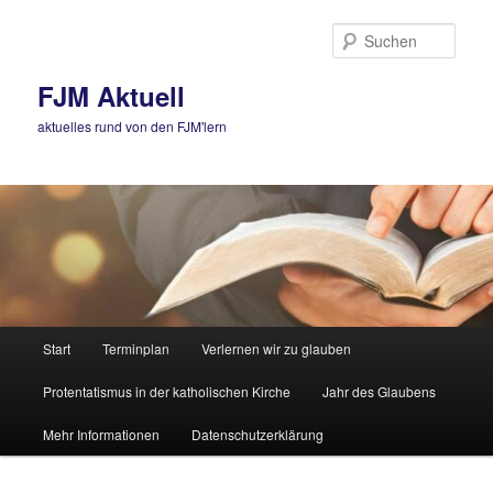
Zum
primären
Such
Inhalt
springen
FJM Aktuell
aktuelles rund von den FJM'lern
Hauptmenü
Start
Terminplan
Verlernen wir zu glauben
Protentatismus in der katholischen Kirche
Jahr des Glaubens
Mehr Informationen
Datenschutzerklärung