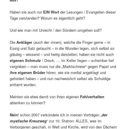
Haben sie auch nur
EIN Wort
der Lesungen / Evangelien dieser
Tage verstanden? Worum es eigentlich geht?
Und wie man mit Unrecht / den Sündern umgehen soll?
Die
Ankläger
(
auch der -innen
), welche die Finger gerne – in
Essig und Salz getaucht – in die Wunden legen, sich selbst so
gläubig – wissend – und heilig darstellen; haben sie nicht auch
eigenen Schmutz
/ Dreck, … im Keller liegen – scheinbar tief
vergraben – man muss nur die „Marktschreier“ gegen Papst und
ihre eigenen Brüder
hören, wie sie medial angeklagt und
gefordert haben – und nun nachweislich selbst als Schuldige
enttarnt wurden.
Meinten sie etwa damit von ihren eigenen
Fehlverhalten
ablenken zu können?
Nein
! schon 2007 verkündete ich in meinen Vorträgen „
der
mystische Kreuzweg
“ zur 10. Station: ALLES, was im
Verborgenen geschah, in Welt und Kirche, wird von den Dächern