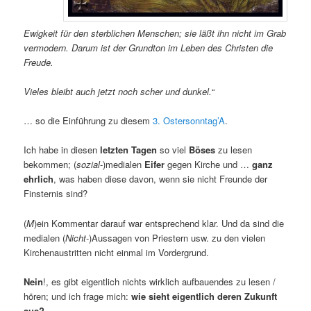
Ewigkeit für den sterblichen Menschen; sie läßt ihn nicht im Grab
vermodern. Darum ist der Grundton im Leben des Christen die
Freude.
Vieles bleibt auch jetzt noch scher und dunkel.
“
… so die Einführung zu diesem
3. Ostersonntag’A
.
Ich habe in diesen
letzten Tagen
so viel
Böses
zu lesen
bekommen; (
sozial
-)medialen
Eifer
gegen Kirche und …
ganz
ehrlich
, was haben diese davon, wenn sie nicht Freunde der
Finsternis sind?
(
M
)ein Kommentar darauf war entsprechend klar. Und da sind die
medialen (
Nicht
-)Aussagen von Priestern usw. zu den vielen
Kirchenaustritten nicht einmal im Vordergrund.
Nein
!, es gibt eigentlich nichts wirklich aufbauendes zu lesen /
hören; und ich frage mich:
wie sieht eigentlich deren Zukunft
aus?