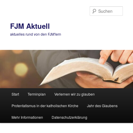
Zum
primären
Such
Inhalt
springen
FJM Aktuell
aktuelles rund von den FJM'lern
Hauptmenü
Start
Terminplan
Verlernen wir zu glauben
Protentatismus in der katholischen Kirche
Jahr des Glaubens
Mehr Informationen
Datenschutzerklärung