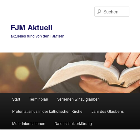
Zum
primären
Such
Inhalt
springen
FJM Aktuell
aktuelles rund von den FJM'lern
Hauptmenü
Start
Terminplan
Verlernen wir zu glauben
Protentatismus in der katholischen Kirche
Jahr des Glaubens
Mehr Informationen
Datenschutzerklärung