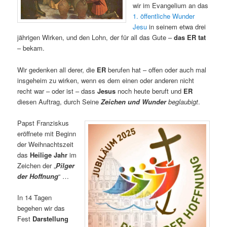
wir im Evangelium an das
1. öffentliche Wunder
Jesu
in seinem etwa drei
jährigen Wirken, und den Lohn, der für all das Gute –
das ER tat
– bekam.
Wir gedenken all derer, die
ER
berufen hat – offen oder auch mal
insgeheim zu wirken, wenn es dem einen oder anderen nicht
recht war – oder ist – dass
Jesus
noch heute beruft und
ER
diesen Auftrag, durch Seine
Zeichen und Wunder
beglaubigt
.
Papst Franziskus
eröffnete mit Beginn
der Weihnachtszeit
das
Heilige Jahr
im
Zeichen der „
Pilger
der Hoffnung
“ …
In 14 Tagen
begehen wir das
Fest
Darstellung