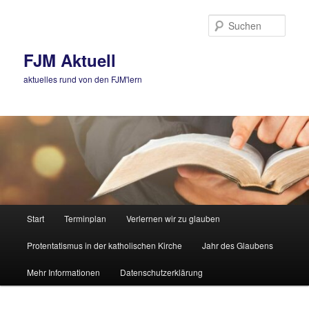
Zum
primären
Such
Inhalt
springen
FJM Aktuell
aktuelles rund von den FJM'lern
Hauptmenü
Start
Terminplan
Verlernen wir zu glauben
Protentatismus in der katholischen Kirche
Jahr des Glaubens
Mehr Informationen
Datenschutzerklärung