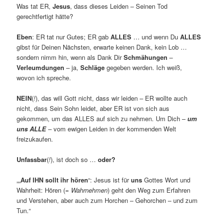
Was tat ER,
Jesus
, dass dieses Leiden – Seinen Tod
gerechtfertigt hätte?
Eben
: ER tat nur Gutes; ER gab
ALLES
… und wenn Du
ALLES
gibst für Deinen Nächsten, erwarte keinen Dank, kein Lob …
sondern nimm hin, wenn als Dank Dir
Schmähungen
–
Verleumdungen
– ja,
Schläge
gegeben werden. Ich weiß,
wovon ich spreche.
NEIN
(
!
), das will Gott nicht, dass wir leiden – ER wollte auch
nicht, dass Sein Sohn leidet, aber ER ist von sich aus
gekommen, um das ALLES auf sich zu nehmen. Um Dich –
um
uns ALLE
– vom ewigen Leiden in der kommenden Welt
freizukaufen.
Unfassbar
(
!
), ist doch so …
oder?
„„
Auf IHN sollt ihr hören
“: Jesus ist für
uns
Gottes Wort und
Wahrheit: Hören (=
Wahrnehmen
) geht den Weg zum Erfahren
und Verstehen, aber auch zum Horchen – Gehorchen – und zum
Tun.“