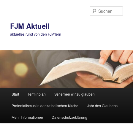
Zum
primären
Such
Inhalt
springen
FJM Aktuell
aktuelles rund von den FJM'lern
Hauptmenü
Start
Terminplan
Verlernen wir zu glauben
Protentatismus in der katholischen Kirche
Jahr des Glaubens
Mehr Informationen
Datenschutzerklärung