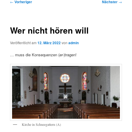
Beitragsnavigation
←
Vorheriger
Nächster
→
Wer nicht hören will
Veröffentlicht am
12. März 2022
von
admin
… muss die Konsequenzen (
er-
)tragen!
Kirche in Schneegattern (A)