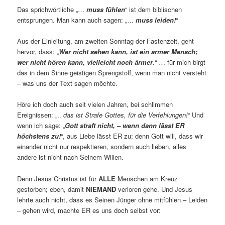
Das sprichwörtliche „…
muss fühlen
“ ist dem biblischen
entsprungen. Man kann auch sagen: „…
muss leiden!
“
Aus der Einleitung, am zweiten Sonntag der Fastenzeit, geht
hervor, dass: „
Wer nicht sehen kann, ist ein armer Mensch;
wer nicht hören kann, vielleicht noch ärmer
.“ … für mich birgt
das in dem Sinne geistigen Sprengstoff, wenn man nicht versteht
– was uns der Text sagen möchte.
Höre ich doch auch seit vielen Jahren, bei schlimmen
Ereignissen: „..
das ist Strafe Gottes, für die Verfehlungen!
“ Und
wenn ich sage: „
Gott straft nicht, – wenn dann lässt ER
höchstens zu!
“, aus Liebe lässt ER zu; denn Gott will, dass wir
einander nicht nur respektieren, sondern auch lieben, alles
andere ist nicht nach Seinem Willen.
Denn Jesus Christus ist für
ALLE
Menschen am Kreuz
gestorben; eben, damit
NIEMAND
verloren gehe. Und Jesus
lehrte auch nicht, dass es Seinen Jünger ohne mitfühlen – Leiden
– gehen wird, machte ER es uns doch selbst vor: