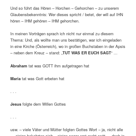
Und so führt das Hören – Horchen – Gehorchen – zu unserem
Glaubensbekenntnis: Wer dieses spricht / betet, der will auf IHN
hören – IHM gehören – IHM gehorchen.
In meinen Vorträgen sprach ich nicht nur einmal zu diesem
Thema: Und, als wollte man uns bestätigen, war ich eingeladen
in eine Kirche (Österreich), wo in großen Buchstaben in der Apsis
– neben dem Kreuz – stand: „
TUT WAS ER EUCH SAGT
“ …
Abraham
tat was GOTT ihm aufgetragen hat
Maria
tat was Gott erbeten hat
. . .
Jesus
folgte dem Willen Gottes
. . .
usw. – viele Väter und Mütter folgten Gottes Wort – ja, nicht alle
… einige bekehrten sich – einige sogar erst recht spät … doch in