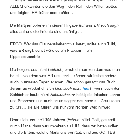
ALLEM erkannten sie den Weg – den Ruf – den Willen Gottes,
und folgten IHM früher oder später …
Die Märtyrer opferten in dieser Hingabe (
tut was ER euch sagt
)
alles auf und die Früchte sind unzählig …
ERGO
: Wer das Glaubensbekenntnis betet, sollte auch
TUN
,
was ER sagt
, sonst wäre es ein Plappern – ein
Lippenbekenntnis.
Die Folgen, des nicht (
wirklich
) ernstnehmen von dem was man
betet – von dem was ER uns lehrt – können wir insbesondere
auch in unseren Tagen erleben. Wie schon gesagt: das Buch
Jeremias
wiederholt sich (
lies auch dazu
hier
)– wenn auch der
Schlächter heute nicht
Nebukadnezar
heißt; die falschen Lehrer
und Propheten uns auch heute sagen: das habe mit Gott nichts
zu tun … sie alle führen uns nur vom rechten Weg hinweg.
Denn nicht erst seit
105
Jahren
(
Fatima
) bittet Gott, gesandt
durch Maria, dass wir umkehren zu IHM; dass wir beten sollen …
und die Bitten, welche Maria uns vorträgt, sind aus GOTTES