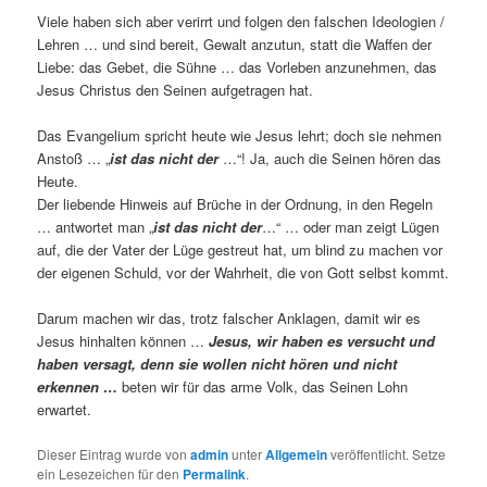
Viele haben sich aber verirrt und folgen den falschen Ideologien /
Lehren … und sind bereit, Gewalt anzutun, statt die Waffen der
Liebe: das Gebet, die Sühne … das Vorleben anzunehmen, das
Jesus Christus den Seinen aufgetragen hat.
Das Evangelium spricht heute wie Jesus lehrt; doch sie nehmen
Anstoß … „
ist das nicht der
…“! Ja, auch die Seinen hören das
Heute.
Der liebende Hinweis auf Brüche in der Ordnung, in den Regeln
… antwortet man „
ist das nicht der
…“ … oder man zeigt Lügen
auf, die der Vater der Lüge gestreut hat, um blind zu machen vor
der eigenen Schuld, vor der Wahrheit, die von Gott selbst kommt.
Darum machen wir das, trotz falscher Anklagen, damit wir es
Jesus hinhalten können …
Jesus, wir haben es versucht und
haben versagt, denn sie wollen nicht hören und nicht
erkennen …
beten wir für das arme Volk, das Seinen Lohn
erwartet.
Dieser Eintrag wurde von
admin
unter
Allgemein
veröffentlicht. Setze
ein Lesezeichen für den
Permalink
.