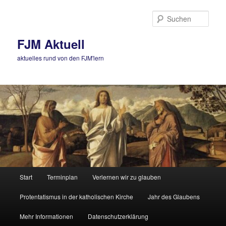
Zum
primären
Such
Inhalt
springen
FJM Aktuell
aktuelles rund von den FJM'lern
Hauptmenü
Start
Terminplan
Verlernen wir zu glauben
Protentatismus in der katholischen Kirche
Jahr des Glaubens
Mehr Informationen
Datenschutzerklärung