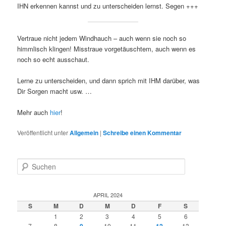
IHN erkennen kannst und zu unterscheiden lernst. Segen +++
Vertraue nicht jedem Windhauch – auch wenn sie noch so
himmlisch klingen! Misstraue vorgetäuschtem, auch wenn es
noch so echt ausschaut.
Lerne zu unterscheiden, und dann sprich mit IHM darüber, was
Dir Sorgen macht usw. …
Mehr auch
hier
!
Veröffentlicht unter
Allgemein
|
Schreibe einen Kommentar
S
u
c
h
APRIL 2024
e
S
M
D
M
D
F
S
n
1
2
3
4
5
6
7
8
9
10
11
12
13