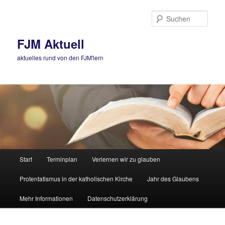
Zum
Zum
primären
sekundären
Such
Inhalt
Inhalt
springen
springen
FJM Aktuell
aktuelles rund von den FJM'lern
Hauptmenü
Start
Terminplan
Verlernen wir zu glauben
Protentatismus in der katholischen Kirche
Jahr des Glaubens
Mehr Informationen
Datenschutzerklärung