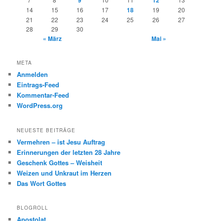
14
15
16
17
18
19
20
21
22
23
24
25
26
27
28
29
30
« März
Mai »
META
Anmelden
Eintrags-Feed
Kommentar-Feed
WordPress.org
NEUESTE BEITRÄGE
Vermehren – ist Jesu Auftrag
Erinnerungen der letzten 28 Jahre
Geschenk Gottes – Weisheit
Weizen und Unkraut im Herzen
Das Wort Gottes
BLOGROLL
Apostolat