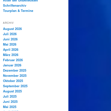
Ritter der Unbefleckten
Schriftenarchiv
Tourplan & Termine
ARCHIV
August 2026
Juli 2026
Juni 2026
Mai 2026
April 2026
März 2026
Februar 2026
Januar 2026
Dezember 2025
November 2025
Oktober 2025
September 2025
August 2025
Juli 2025
Juni 2025
Mai 2025