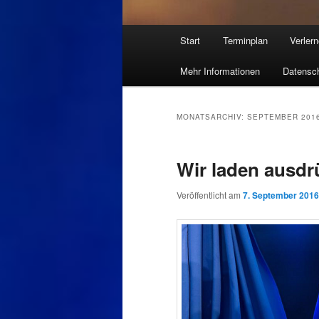
Hauptmenü
Start
Terminplan
Verler
Mehr Informationen
Datensch
MONATSARCHIV:
SEPTEMBER 201
Wir laden ausdrü
Veröffentlicht am
7. September 2016