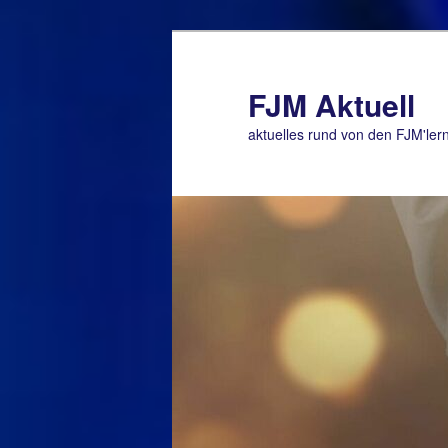
Zum
Zum
primären
sekundären
Inhalt
Inhalt
FJM Aktuell
springen
springen
aktuelles rund von den FJM'ler