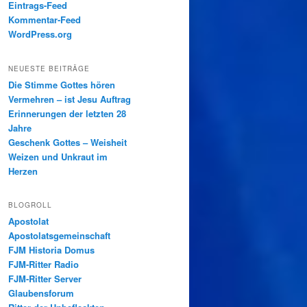
Eintrags-Feed
Kommentar-Feed
WordPress.org
NEUESTE BEITRÄGE
Die Stimme Gottes hören
Vermehren – ist Jesu Auftrag
Erinnerungen der letzten 28
Jahre
Geschenk Gottes – Weisheit
Weizen und Unkraut im
Herzen
BLOGROLL
Apostolat
Apostolatsgemeinschaft
FJM Historia Domus
FJM-Ritter Radio
FJM-Ritter Server
Glaubensforum