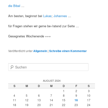
die Bibel
…
Am besten, beginnst bei
Lukas
;
Johannes
…
für
Fragen stehen wir gerne be-/ratend zur Seite …
Gesegnetes Wochenende +++
Veröffentlicht unter
Allgemein
|
Schreibe einen Kommentar
S
u
c
h
AUGUST 2024
e
S
M
D
M
D
F
S
n
1
2
3
4
5
6
7
8
9
10
11
12
13
14
15
16
17
18
19
20
21
22
23
24