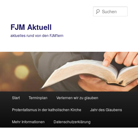
Zum
Zum
primären
sekundären
Such
Inhalt
Inhalt
springen
springen
FJM Aktuell
aktuelles rund von den FJM'lern
Hauptmenü
Start
Terminplan
Verlernen wir zu glauben
Protentatismus in der katholischen Kirche
Jahr des Glaubens
Mehr Informationen
Datenschutzerklärung