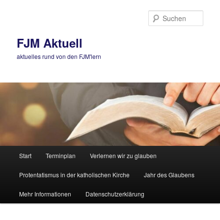
Zum
Zum
primären
sekundären
Such
Inhalt
Inhalt
springen
springen
FJM Aktuell
aktuelles rund von den FJM'lern
Hauptmenü
Start
Terminplan
Verlernen wir zu glauben
Protentatismus in der katholischen Kirche
Jahr des Glaubens
Mehr Informationen
Datenschutzerklärung