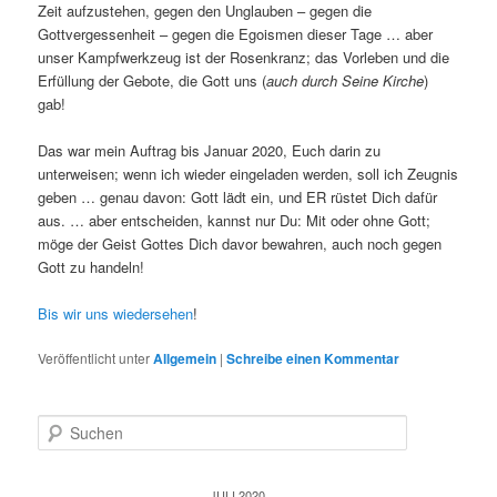
Zeit aufzustehen, gegen den Unglauben – gegen die
Gottvergessenheit – gegen die Egoismen dieser Tage … aber
unser Kampfwerkzeug ist der Rosenkranz; das Vorleben und die
Erfüllung der Gebote, die Gott uns (
auch durch Seine Kirche
)
gab!
Das war mein Auftrag bis Januar 2020, Euch darin zu
unterweisen; wenn ich wieder eingeladen werden, soll ich Zeugnis
geben … genau davon: Gott lädt ein, und ER rüstet Dich dafür
aus. … aber entscheiden, kannst nur Du: Mit oder ohne Gott;
möge der Geist Gottes Dich davor bewahren, auch noch gegen
Gott zu handeln!
Bis wir uns wiedersehen
!
Veröffentlicht unter
Allgemein
|
Schreibe einen Kommentar
S
u
c
h
JULI 2020