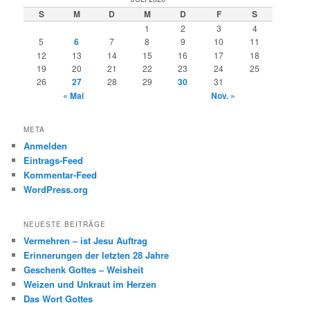
e
S
M
D
M
D
F
S
n
1
2
3
4
5
6
7
8
9
10
11
12
13
14
15
16
17
18
19
20
21
22
23
24
25
26
27
28
29
30
31
« Mai
Nov. »
META
Anmelden
Eintrags-Feed
Kommentar-Feed
WordPress.org
NEUESTE BEITRÄGE
Vermehren – ist Jesu Auftrag
Erinnerungen der letzten 28 Jahre
Geschenk Gottes – Weisheit
Weizen und Unkraut im Herzen
Das Wort Gottes