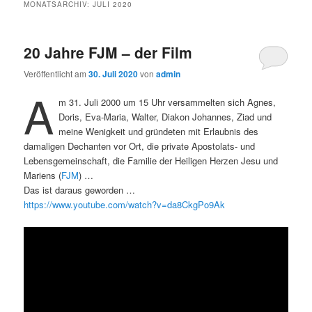
MONATSARCHIV:
JULI 2020
20 Jahre FJM – der Film
Veröffentlicht am
30. Juli 2020
von
admin
A
m 31. Juli 2000 um 15 Uhr versammelten sich Agnes,
Doris, Eva-Maria, Walter, Diakon Johannes, Ziad und
meine Wenigkeit und gründeten mit Erlaubnis des
damaligen Dechanten vor Ort, die private Apostolats- und
Lebensgemeinschaft, die Familie der Heiligen Herzen Jesu und
Mariens (
FJM
) …
Das ist daraus geworden …
https://www.youtube.com/watch?v=da8CkgPo9Ak