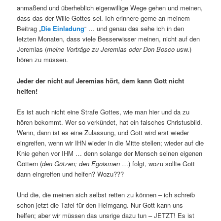
anmaßend und überheblich eigenwillige Wege gehen und meinen,
dass das der Wille Gottes sei. Ich erinnere gerne an meinem
Beitrag „
Die Einladung
“ … und genau das sehe ich in den
letzten Monaten, dass viele Besserwisser meinen, nicht auf den
Jeremias (
meine Vorträge zu Jeremias oder Don Bosco u
sw.)
hören zu müssen.
Jeder der nicht auf Jeremias hört, dem kann Gott nicht
helfen!
Es ist auch nicht eine Strafe Gottes, wie man hier und da zu
hören bekommt. Wer so verkündet, hat ein falsches Christusbild.
Wenn, dann ist es eine Zulassung, und Gott wird erst wieder
eingreifen, wenn wir IHN wieder in die Mitte stellen; wieder auf die
Knie gehen vor IHM … denn solange der Mensch seinen eigenen
Göttern (
den Götzen; den Egoismen
…) folgt, wozu sollte Gott
dann eingreifen und helfen? Wozu???
Und die, die meinen sich selbst retten zu können – ich schreib
schon jetzt die Tafel für den Heimgang. Nur Gott kann uns
helfen; aber wir müssen das unsrige dazu tun – JETZT! Es ist