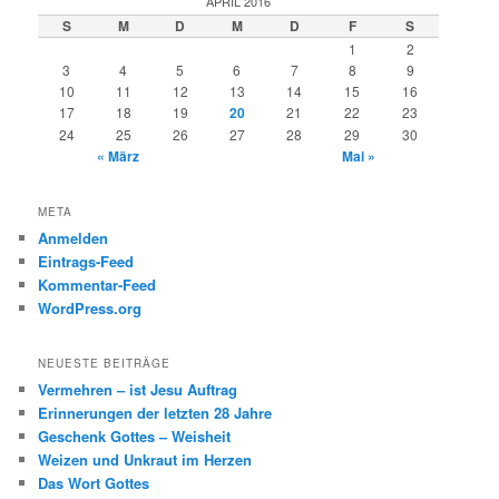
APRIL 2016
e
S
M
D
M
D
F
S
n
1
2
3
4
5
6
7
8
9
10
11
12
13
14
15
16
17
18
19
20
21
22
23
24
25
26
27
28
29
30
« März
Mai »
META
Anmelden
Eintrags-Feed
Kommentar-Feed
WordPress.org
NEUESTE BEITRÄGE
Vermehren – ist Jesu Auftrag
Erinnerungen der letzten 28 Jahre
Geschenk Gottes – Weisheit
Weizen und Unkraut im Herzen
Das Wort Gottes