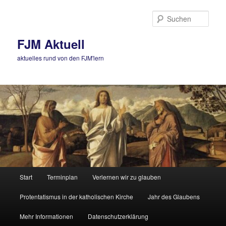
Zum
Zum
primären
sekundären
Such
Inhalt
Inhalt
springen
springen
FJM Aktuell
aktuelles rund von den FJM'lern
Hauptmenü
Start
Terminplan
Verlernen wir zu glauben
Protentatismus in der katholischen Kirche
Jahr des Glaubens
Mehr Informationen
Datenschutzerklärung