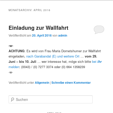
MONATSARCHIV:
APRIL 2016
Einladung zur Wallfahrt
Veröffentlicht am
20. April 2016
von
admin
-w-
ACHTUNG
: Es wird von Frau Maria Dornetshumer zur Wallfahrt
eingeladen,
nach Garabandal (E) und weitere Ort
…
vom 29.
Juni – bis 10. Juli
… wer interesse hat, möge sich bitte
bei
ihr
melden
: (0043) / (0) 7277 3374 oder (0) 664 1358239
-w-
Veröffentlicht unter
Allgemein
|
Schreibe einen Kommentar
S
u
c
h