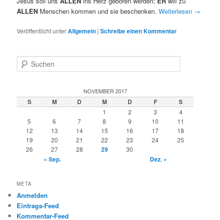
Jesus soll uns
ALLEN
ins Herz geboren werden;
ER
will zu
ALLEN
Menschen kommen und sie beschenken.
Weiterlesen
→
Veröffentlicht unter
Allgemein
|
Schreibe einen Kommentar
S
u
c
h
NOVEMBER 2017
e
S
M
D
M
D
F
S
n
1
2
3
4
5
6
7
8
9
10
11
12
13
14
15
16
17
18
19
20
21
22
23
24
25
26
27
28
29
30
« Sep.
Dez. »
META
Anmelden
Eintrags-Feed
Kommentar-Feed