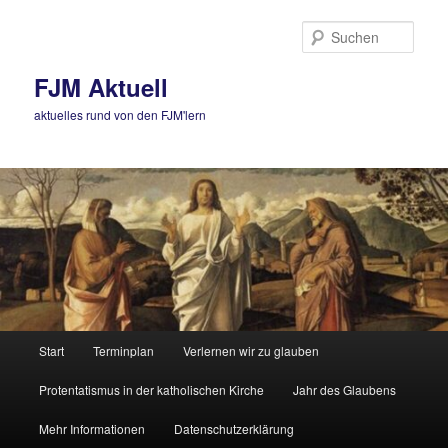
Zum
Zum
primären
sekundären
Such
Inhalt
Inhalt
springen
springen
FJM Aktuell
aktuelles rund von den FJM'lern
Hauptmenü
Start
Terminplan
Verlernen wir zu glauben
Protentatismus in der katholischen Kirche
Jahr des Glaubens
Mehr Informationen
Datenschutzerklärung