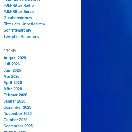
FJM-Ritter Radio
FJM-Ritter Server
Glaubensforum
Ritter der Unbefleckten
Schriftenarchiv
Tourplan & Termine
ARCHIV
August 2026
Juli 2026
Juni 2026
Mai 2026
April 2026
März 2026
Februar 2026
Januar 2026
Dezember 2025
November 2025
Oktober 2025
September 2025
August 2025