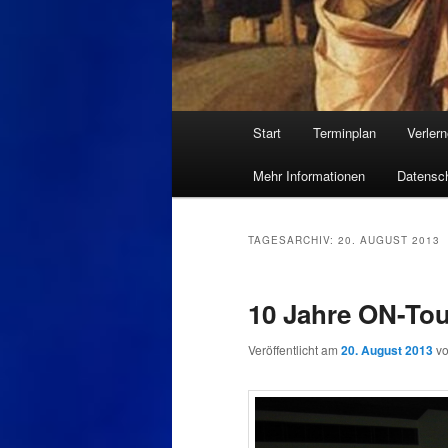
Hauptmenü
Start
Terminplan
Verler
Mehr Informationen
Datensch
TAGESARCHIV:
20. AUGUST 2013
10 Jahre ON-Tour
Veröffentlicht am
20. August 2013
v