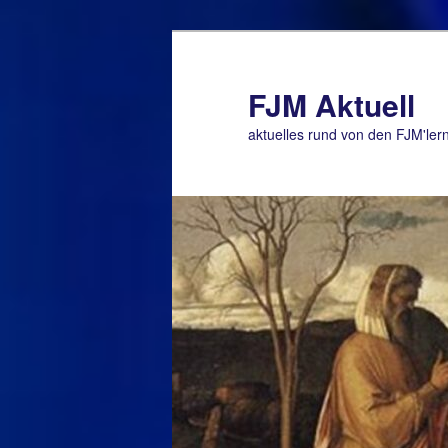
Zum
Zum
primären
sekundären
Inhalt
Inhalt
FJM Aktuell
springen
springen
aktuelles rund von den FJM'ler