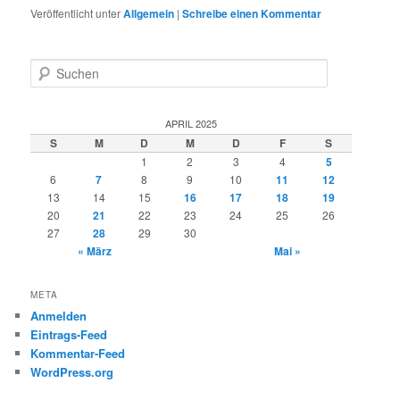
Veröffentlicht unter
Allgemein
|
Schreibe einen Kommentar
S
u
c
h
APRIL 2025
e
S
M
D
M
D
F
S
n
1
2
3
4
5
6
7
8
9
10
11
12
13
14
15
16
17
18
19
20
21
22
23
24
25
26
27
28
29
30
« März
Mai »
META
Anmelden
Eintrags-Feed
Kommentar-Feed
WordPress.org