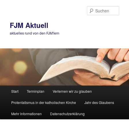
Zum
Zum
primären
sekundären
Such
Inhalt
Inhalt
springen
springen
FJM Aktuell
aktuelles rund von den FJM'lern
Hauptmenü
Start
Terminplan
Verlernen wir zu glauben
Protentatismus in der katholischen Kirche
Jahr des Glaubens
Mehr Informationen
Datenschutzerklärung