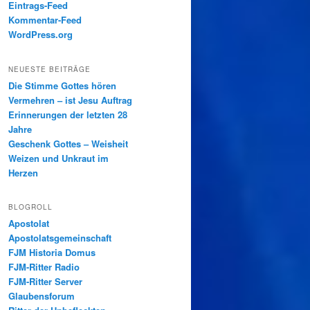
Eintrags-Feed
Kommentar-Feed
WordPress.org
NEUESTE BEITRÄGE
Die Stimme Gottes hören
Vermehren – ist Jesu Auftrag
Erinnerungen der letzten 28
Jahre
Geschenk Gottes – Weisheit
Weizen und Unkraut im
Herzen
BLOGROLL
Apostolat
Apostolatsgemeinschaft
FJM Historia Domus
FJM-Ritter Radio
FJM-Ritter Server
Glaubensforum