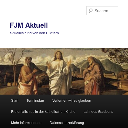
Zum
Zum
primären
sekundären
Such
Inhalt
Inhalt
springen
springen
FJM Aktuell
aktuelles rund von den FJM'lern
Hauptmenü
Start
Terminplan
Verlernen wir zu glauben
Protentatismus in der katholischen Kirche
Jahr des Glaubens
Mehr Informationen
Datenschutzerklärung