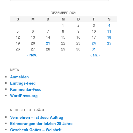
c
h
DEZEMBER 2021
e
S
M
D
M
D
F
S
n
1
2
3
4
5
6
7
8
9
10
11
12
13
14
15
16
17
18
19
20
21
22
23
24
25
26
27
28
29
30
31
« Nov.
Jan. »
META
Anmelden
Eintrags-Feed
Kommentar-Feed
WordPress.org
NEUESTE BEITRÄGE
Vermehren – ist Jesu Auftrag
Erinnerungen der letzten 28 Jahre
Geschenk Gottes – Weisheit