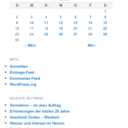
e
S
M
D
M
D
F
S
n
1
2
3
4
5
6
7
8
9
10
11
12
13
14
15
16
17
18
19
20
21
22
23
24
25
26
27
28
29
30
« März
Mai »
META
Anmelden
Eintrags-Feed
Kommentar-Feed
WordPress.org
NEUESTE BEITRÄGE
Vermehren – ist Jesu Auftrag
Erinnerungen der letzten 28 Jahre
Geschenk Gottes – Weisheit
Weizen und Unkraut im Herzen