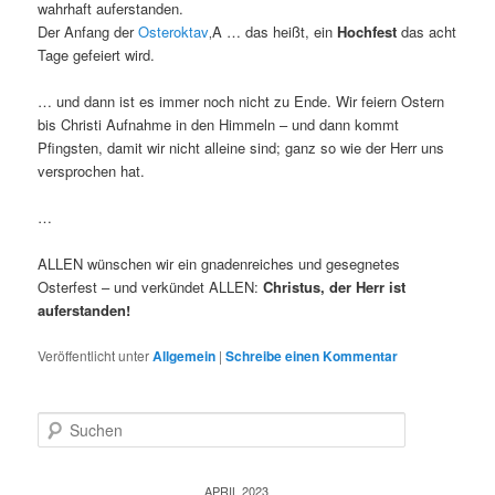
wahrhaft auferstanden.
Der Anfang der
Osteroktav
‚A … das heißt, ein
Hochfest
das acht
Tage gefeiert wird.
… und dann ist es immer noch nicht zu Ende. Wir feiern Ostern
bis Christi Aufnahme in den Himmeln – und dann kommt
Pfingsten, damit wir nicht alleine sind; ganz so wie der Herr uns
versprochen hat.
…
ALLEN wünschen wir ein gnadenreiches und gesegnetes
Osterfest – und verkündet ALLEN:
Christus, der Herr ist
auferstanden!
Veröffentlicht unter
Allgemein
|
Schreibe einen Kommentar
S
u
c
h
APRIL 2023