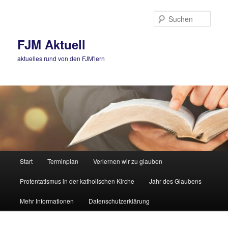
Zum
Zum
primären
sekundären
Such
Inhalt
Inhalt
springen
springen
FJM Aktuell
aktuelles rund von den FJM'lern
Hauptmenü
Start
Terminplan
Verlernen wir zu glauben
Protentatismus in der katholischen Kirche
Jahr des Glaubens
Mehr Informationen
Datenschutzerklärung