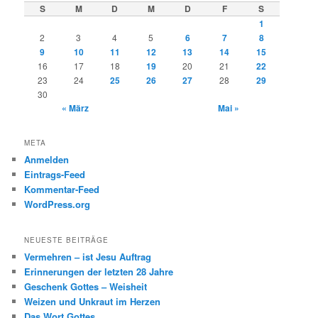
e
S
M
D
M
D
F
S
n
1
2
3
4
5
6
7
8
9
10
11
12
13
14
15
16
17
18
19
20
21
22
23
24
25
26
27
28
29
30
« März
Mai »
META
Anmelden
Eintrags-Feed
Kommentar-Feed
WordPress.org
NEUESTE BEITRÄGE
Vermehren – ist Jesu Auftrag
Erinnerungen der letzten 28 Jahre
Geschenk Gottes – Weisheit
Weizen und Unkraut im Herzen
Das Wort Gottes