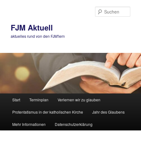
Zum
Zum
primären
sekundären
Such
Inhalt
Inhalt
springen
springen
FJM Aktuell
aktuelles rund von den FJM'lern
Hauptmenü
Start
Terminplan
Verlernen wir zu glauben
Protentatismus in der katholischen Kirche
Jahr des Glaubens
Mehr Informationen
Datenschutzerklärung