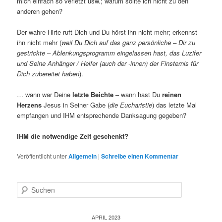
mich einfach so verletzt usw.; warum sollte ich nicht zu den
anderen gehen?
Der wahre Hirte ruft Dich und Du hörst ihn nicht mehr; erkennst
ihn nicht mehr (
weil Du Dich auf das ganz persönliche – Dir zu
gestrickte – Ablenkungsprogramm eingelassen hast, das Luzifer
und Seine Anhänger / Helfer (auch der -innen) der Finsternis für
Dich zubereitet haben
).
… wann war Deine
letzte Beichte
– wann hast Du
reinen
Herzens
Jesus in Seiner Gabe (
die Eucharistie
) das letzte Mal
empfangen und IHM entsprechende Danksagung gegeben?
IHM die notwendige Zeit geschenkt?
Veröffentlicht unter
Allgemein
|
Schreibe einen Kommentar
S
u
c
h
APRIL 2023